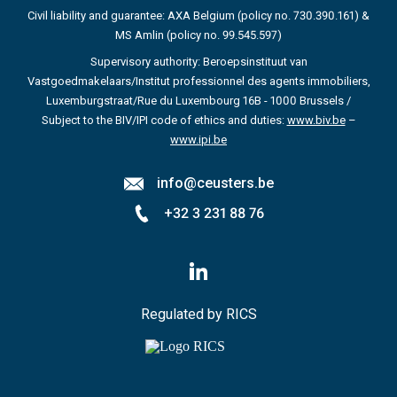
Civil liability and guarantee: AXA Belgium (policy no. 730.390.161) &
MS Amlin (policy no. 99.545.597)
Supervisory authority: Beroepsinstituut van
Vastgoedmakelaars/Institut professionnel des agents immobiliers,
Luxemburgstraat/Rue du Luxembourg 16B - 1000 Brussels /
Subject to the BIV/IPI code of ethics and duties:
www.biv.be
–
www.ipi.be
info@ceusters.be
+32 3 231 88 76
Volg
ons
op
LinkedIn
Regulated by RICS