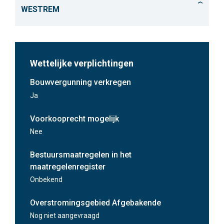
WESTREM
Kantoor
63 m²
Verdieping 3
Wettelijke verplichtingen
Verdieping 3
Kantoor
Bouwvergunning verkregen
20 m²
Verdieping 2
Ja
ALL-IN
Voorkooprecht mogelijk
Verdieping 2
Kantoor
Nee
152 m²
Kantoor
Verdieping 1
ALL-IN
Bestuursmaatregelen in het
63 m²
maatregelenregister
Verdieping 1
Kantoor
Onbekend
ALL-IN
Overstromingsgebied Afgebakende
20 m²
Nog niet aangevraagd
Kantoor