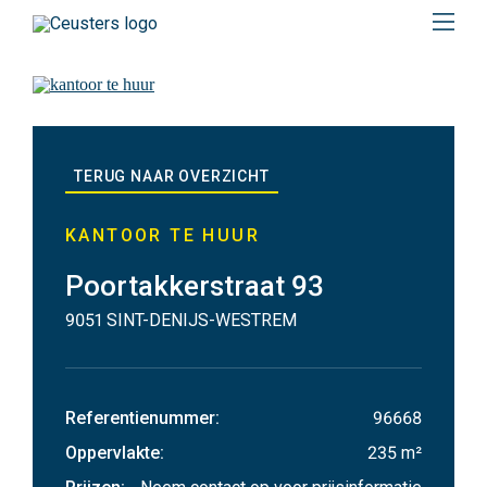
Menu
Kantoor
te
TERUG NAAR OVERZICHT
huur
in
KANTOOR TE HUUR
9051
Poortakkerstraat 93
9051 SINT-DENIJS-WESTREM
SINT-
DENIJS-
Referentienummer
:
96668
WESTREM
Oppervlakte
:
235 m²