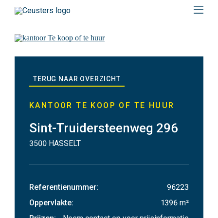
Menu
Kantoor
te
TERUG NAAR OVERZICHT
koop
of
KANTOOR TE KOOP OF TE HUUR
te
Sint-Truidersteenweg 296
3500 HASSELT
huur
in
Referentienummer
:
96223
3500
Oppervlakte
:
1396 m²
HASSELT