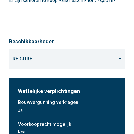
Er zijn kantoren te koop vanaf 622 m² tot 773,50 m²
Beschikbaarheden
RE|CORE
Kantoor
622 m²
Gelijkvloers
Wettelijke verplichtingen
Gelijkvloers
Kantoor
Bouwvergunning verkregen
774 m²
Verdieping 1
Ja
Voorkooprecht mogelijk
Verdieping 1
Nee