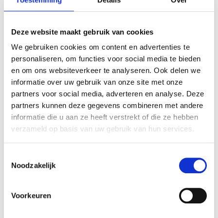
Delen
Delen
Delen
Delen
Deel dit pand
op
op
op
via
WhatsApp
LinkedIn
Facebook
e-
Deze website maakt gebruik van cookies
mail
We gebruiken cookies om content en advertenties te
personaliseren, om functies voor social media te bieden
Foto's
en om ons websiteverkeer te analyseren. Ook delen we
informatie over uw gebruik van onze site met onze
partners voor social media, adverteren en analyse. Deze
partners kunnen deze gegevens combineren met andere
informatie die u aan ze heeft verstrekt of die ze hebben
verzameld op basis van uw gebruik van hun services.
Toestemmingsselectie
Noodzakelijk
Voorkeuren