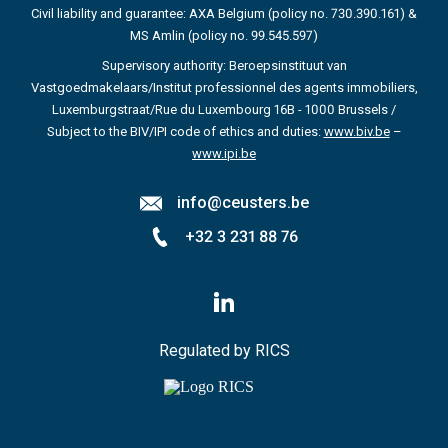
Civil liability and guarantee: AXA Belgium (policy no. 730.390.161) &
MS Amlin (policy no. 99.545.597)
Supervisory authority: Beroepsinstituut van
Vastgoedmakelaars/Institut professionnel des agents immobiliers,
Luxemburgstraat/Rue du Luxembourg 16B - 1000 Brussels /
Subject to the BIV/IPI code of ethics and duties:
www.biv.be
–
www.ipi.be
info@ceusters.be
+32 3 231 88 76
Volg
ons
op
LinkedIn
Regulated by RICS